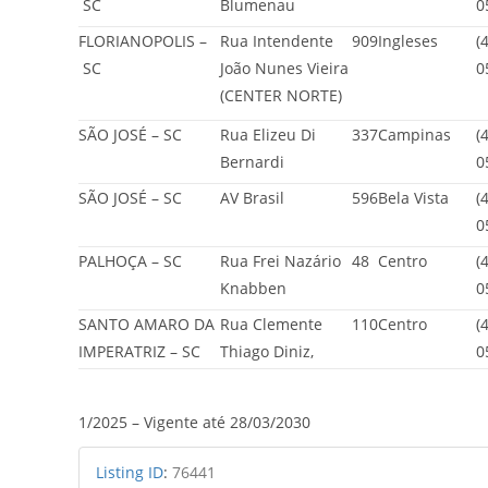
SC
Blumenau
0
FLORIANOPOLIS –
Rua Intendente
909
Ingleses
(
SC
João Nunes Vieira
0
(CENTER NORTE)
SÃO JOSÉ – SC
Rua Elizeu Di
337
Campinas
(
Bernardi
0
SÃO JOSÉ – SC
AV Brasil
596
Bela Vista
(
0
PALHOÇA – SC
Rua Frei Nazário
48
Centro
(
Knabben
0
SANTO AMARO DA
Rua Clemente
110
Centro
(
IMPERATRIZ – SC
Thiago Diniz,
0
1/2025 – Vigente até 28/03/2030
Listing ID
:
76441