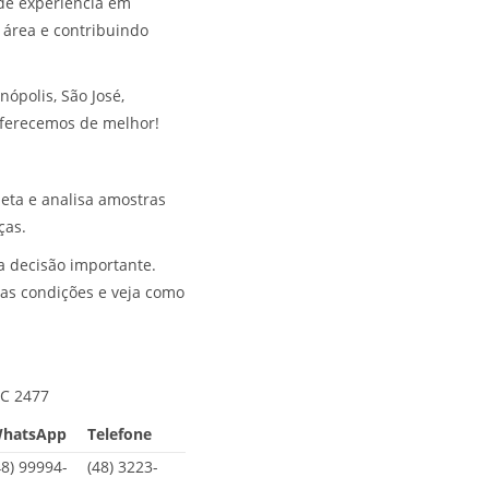
 de experiência em
 área e contribuindo
ópolis, São José,
oferecemos de melhor!
ta e analisa amostras
ças.
 decisão importante.
 as condições e veja como
SC 2477
hatsApp
Telefone
48) 99994-
(48) 3223-