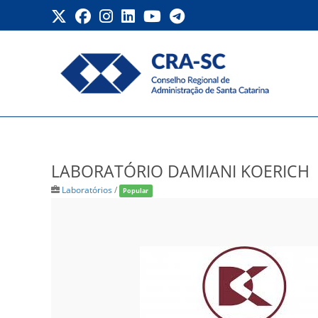
Ir
para
o
conteúdo
LABORATÓRIO DAMIANI 
LABORATÓRIO DAMIANI KOERICH
Laboratórios
/
Popular