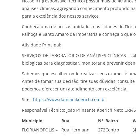
Nosso RT (responsável técnico) possui mais de 40 anos
análises clínicas, agregando conhecimento profundo na
para a excelência dos nossos serviços
Conheça uma de nossas unidades nas cidades de Florian
Palhoça e Santo Amaro da Imperatriz e conheça o que 
Atividade Principal:
SERVIÇOS DE LABORATÓRIO DE ANÁLISES CLÍNICAS – cole
biológicas para diagnosticar, monitorar e prevenir doen
Sabemos que escolher onde realizar seus exames é uma
Antes de tomar sua decisão, tire suas dúvidas, consulte
podemos oferecer um atendimento com excelência.
Site:
https://www.damianikoerich.com.br
Responsável Técnico: João Prinsente Koerich Neto CRF/
Município
Rua
N°
Bairro
W
FLORIANOPOLIS –
Rua Hermann
272
Centro
(