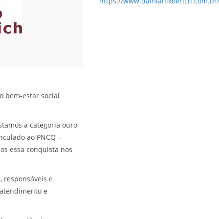
https://www.damianikoerich.com.br
o bem-estar social
stamos a categoria ouro
vinculado ao PNCQ –
os essa conquista nos
, responsáveis e
 atendimento e