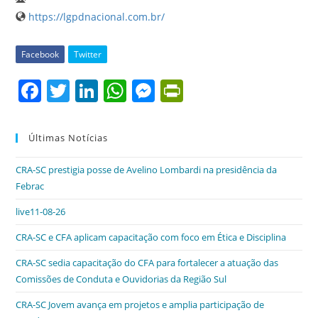
https://lgpdnacional.com.br/
Facebook
Twitter
F
T
Li
W
M
Pr
a
w
n
h
e
in
c
itt
k
at
ss
tF
Últimas Notícias
e
er
e
s
e
ri
CRA-SC prestigia posse de Avelino Lombardi na presidência da
b
dI
A
n
e
Febrac
o
n
p
g
n
live11-08-26
o
p
er
dl
CRA-SC e CFA aplicam capacitação com foco em Ética e Disciplina
k
y
CRA-SC sedia capacitação do CFA para fortalecer a atuação das
Comissões de Conduta e Ouvidorias da Região Sul
CRA-SC Jovem avança em projetos e amplia participação de