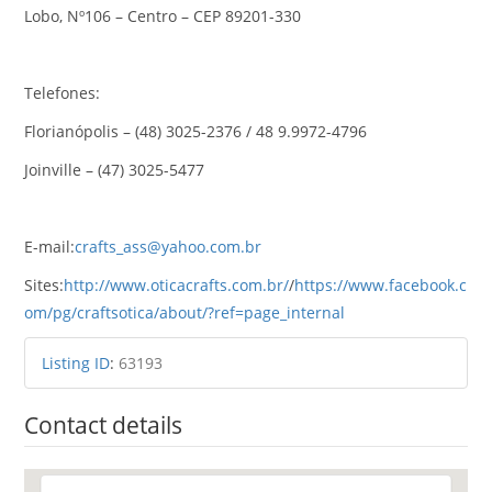
Lobo, Nº106 – Centro – CEP 89201-330
Telefones:
Florianópolis – (48) 3025-2376 / 48 9.9972-4796
Joinville – (47) 3025-5477
E-mail:
crafts_ass@yahoo.com.br
Sites:
http://www.oticacrafts.com.br/
/
https://www.facebook.c
om/pg/craftsotica/about/?ref=page_internal
Listing ID
:
63193
Contact details