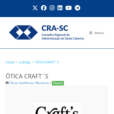
Ir
para
o
conteúdo
Menu
ÓTICA CRAFT´S
Inicial
>
Listings
>
ÓTICA CRAFT´S
ÓTICA CRAFT´S
Óticas /Joalherias /Bijuterias
/
Popular