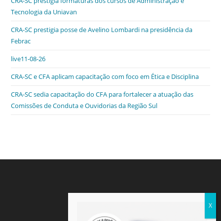
CRA-SC prestigia formaturas dos cursos de Administração e
b
dI
A
n
e
Tecnologia da Uniavan
o
n
p
g
n
CRA-SC prestigia posse de Avelino Lombardi na presidência da
o
p
er
dl
Febrac
k
y
live11-08-26
CRA-SC e CFA aplicam capacitação com foco em Ética e Disciplina
CRA-SC sedia capacitação do CFA para fortalecer a atuação das
Comissões de Conduta e Ouvidorias da Região Sul