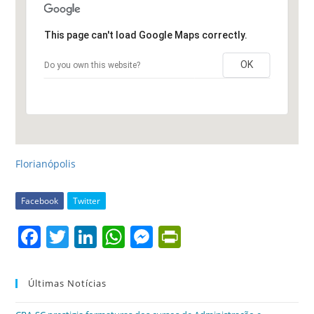
This page can't load Google Maps correctly.
OK
Do you own this website?
Florianópolis
Facebook
Twitter
F
T
Li
W
M
Pr
a
w
n
h
e
in
c
itt
k
at
ss
tF
Últimas Notícias
e
er
e
s
e
ri