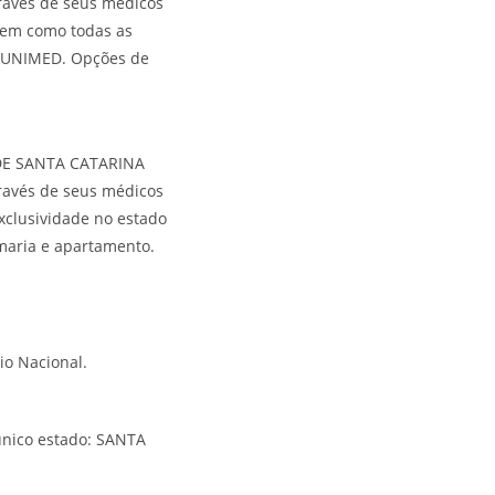
vés de seus médicos
bem como todas as
l UNIMED. Opções de
 DE SANTA CATARINA
vés de seus médicos
xclusividade no estado
aria e apartamento.
io Nacional.
único estado: SANTA