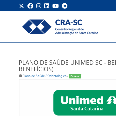
Ir
para
o
conteúdo
PLANO DE SAÚDE UNIMED
PLANO DE SAÚDE UNIMED SC - BE
BENEFÍCIOS)
Plano de Saúde / Odontológico
/
Popular