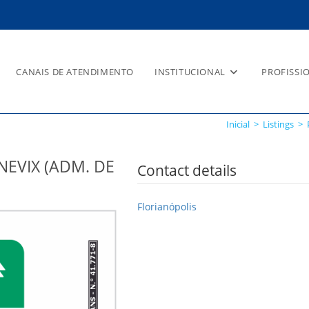
CANAIS DE ATENDIMENTO
INSTITUCIONAL
PROFISSI
 SC – BENEVIX (ADM. DE BEN
Inicial
>
Listings
>
NEVIX (ADM. DE
Contact details
Florianópolis