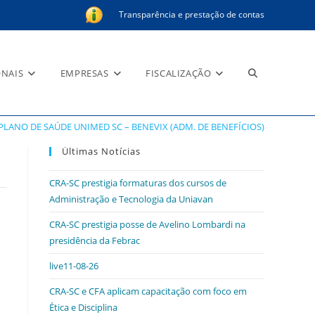
Transparência e prestação de contas
Alternar
ONAIS
EMPRESAS
FISCALIZAÇÃO
EFÍCIOS)
PLANO DE SAÚDE UNIMED SC – BENEVIX (ADM. DE BENEFÍCIOS)
pesquisa
Últimas Notícias
CRA-SC prestigia formaturas dos cursos de
Administração e Tecnologia da Uniavan
do
CRA-SC prestigia posse de Avelino Lombardi na
presidência da Febrac
live11-08-26
site
CRA-SC e CFA aplicam capacitação com foco em
Ética e Disciplina