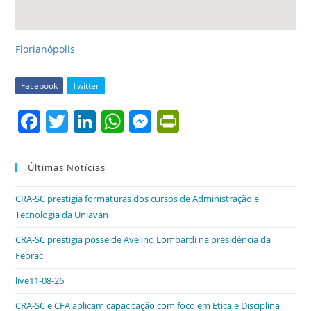
Florianópolis
Facebook
Twitter
F
T
Li
W
M
Pr
a
w
n
h
e
in
c
itt
k
at
ss
tF
Últimas Notícias
e
er
e
s
e
ri
CRA-SC prestigia formaturas dos cursos de Administração e
b
dI
A
n
e
Tecnologia da Uniavan
o
n
p
g
n
CRA-SC prestigia posse de Avelino Lombardi na presidência da
o
p
er
dl
Febrac
k
y
live11-08-26
CRA-SC e CFA aplicam capacitação com foco em Ética e Disciplina