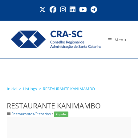
Ir
para
o
conteúdo
Menu
RESTAURANTE
KANIMAMBO
Inicial
>
Listings
>
RESTAURANTE KANIMAMBO
RESTAURANTE KANIMAMBO
Restaurantes/Pizzarias
/
Popular