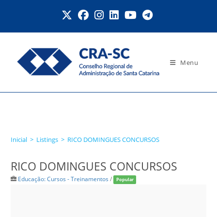
Ir
para
o
conteúdo
Menu
RICO DOMINGUES
CONCURSOS
Inicial
>
Listings
>
RICO DOMINGUES CONCURSOS
RICO DOMINGUES CONCURSOS
Educação: Cursos - Treinamentos
/
Popular