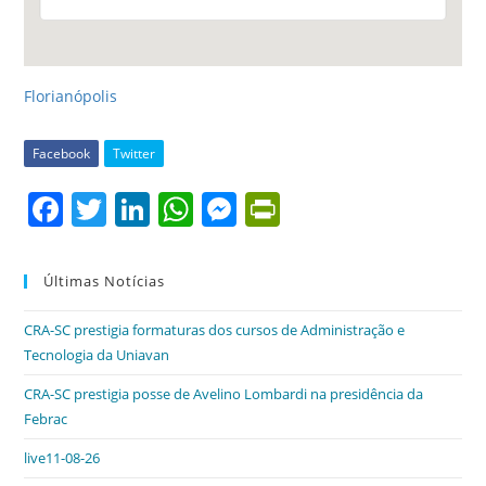
Florianópolis
Facebook
Twitter
F
T
Li
W
M
Pr
a
w
n
h
e
in
c
itt
k
at
ss
tF
Últimas Notícias
e
er
e
s
e
ri
CRA-SC prestigia formaturas dos cursos de Administração e
b
dI
A
n
e
Tecnologia da Uniavan
o
n
p
g
n
CRA-SC prestigia posse de Avelino Lombardi na presidência da
o
p
er
dl
Febrac
k
y
live11-08-26