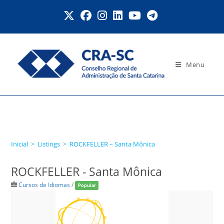
Ir
para
o
conteúdo
Menu
ROCKFELLER – Santa
Mônica
Inicial
>
Listings
>
ROCKFELLER – Santa Mônica
ROCKFELLER - Santa Mônica
Cursos de Idiomas
/
Popular