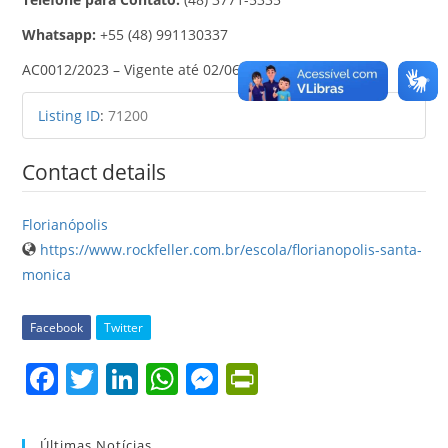
Whatsapp:
+55 (48) 991130337
AC0012/2023 – Vigente até 02/06/2025
Listing ID
:
71200
Contact details
Florianópolis
https://www.rockfeller.com.br/escola/florianopolis-santa-
monica
Facebook
Twitter
F
T
Li
W
M
Pr
a
w
n
h
e
in
c
itt
k
at
ss
tF
Últimas Notícias