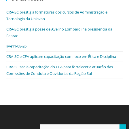
e
er
e
s
e
ri
CRA-SC prestigia formaturas dos cursos de Administração e
b
dI
A
n
e
Tecnologia da Uniavan
o
n
p
g
n
CRA-SC prestigia posse de Avelino Lombardi na presidência da
o
p
er
dl
Febrac
k
y
live11-08-26
CRA-SC e CFA aplicam capacitação com foco em Ética e Disciplina
CRA-SC sedia capacitação do CFA para fortalecer a atuação das
Comissões de Conduta e Ouvidorias da Região Sul