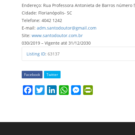
Endereço: Rua Professora Antonieta de Barros número 
Cidade: Florianópolis- SC
Telefone: 4042 1242
E-mail:
adm.santodoutor@gmail.com
Site:
www.santodoutor.com.br
030/2019 – Vigente até 31/12/2030
Listing ID
:
63137
Facebook
Twitter
F
T
Li
W
M
Pr
a
w
n
h
e
in
c
itt
k
at
ss
tF
e
er
e
s
e
ri
b
dI
A
n
e