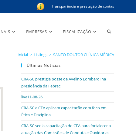
Transparência e prestação de contas
Alternar
ONAIS
EMPRESAS
FISCALIZAÇÃO
Inicial
>
Listings
>
SANTO DOUTOR CLÍNICA MÉDICA
pesquisa
Últimas Notícias
CRA-SC prestigia posse de Avelino Lombardi na
presidência da Febrac
do
live11-08-26
CRA-SC e CFA aplicam capacitação com foco em
Ética e Disciplina
site
CRA-SC sedia capacitação do CFA para fortalecer a
atuação das Comissões de Conduta e Ouvidorias