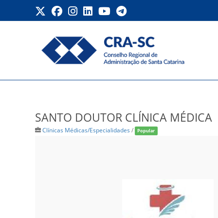
Ir
para
o
conteúdo
SANTO DOUTOR CLÍNICA
SANTO DOUTOR CLÍNICA MÉDICA
Clínicas Médicas/Especialidades
/
Popular