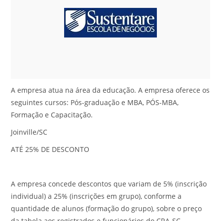
A empresa atua na área da educação. A empresa oferece os
seguintes cursos: Pós-graduação e MBA, PÓS-MBA,
Formação e Capacitação.
Joinville/SC
ATÉ 25% DE DESCONTO
A empresa concede descontos que variam de 5% (inscrição
individual) a 25% (inscrições em grupo), conforme a
quantidade de alunos (formação do grupo), sobre o preço
da tabela aos registrados e funcionários do CRA-SC,