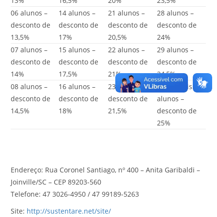
13%
16,5%
20%
23,5%
06 alunos –
14 alunos –
21 alunos –
28 alunos –
desconto de
desconto de
desconto de
desconto de
13,5%
17%
20,5%
24%
07 alunos –
15 alunos –
22 alunos –
29 alunos –
desconto de
desconto de
desconto de
desconto de
14%
17,5%
21%
24,5%
08 alunos –
16 alunos –
23 alunos –
30 ou mais
desconto de
desconto de
desconto de
alunos –
14,5%
18%
21,5%
desconto de
25%
Endereço: Rua Coronel Santiago, nº 400 – Anita Garibaldi –
Joinville/SC – CEP 89203-560
Telefone: 47 3026-4950 / 47 99189-5263
Site:
http://sustentare.net/site/