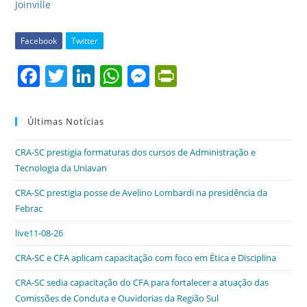
Joinville
Facebook
Twitter
F
T
Li
W
M
Pr
a
w
n
h
e
in
c
itt
k
at
ss
tF
Últimas Notícias
e
er
e
s
e
ri
CRA-SC prestigia formaturas dos cursos de Administração e
b
dI
A
n
e
Tecnologia da Uniavan
o
n
p
g
n
CRA-SC prestigia posse de Avelino Lombardi na presidência da
o
p
er
dl
Febrac
k
y
live11-08-26
CRA-SC e CFA aplicam capacitação com foco em Ética e Disciplina
CRA-SC sedia capacitação do CFA para fortalecer a atuação das
Comissões de Conduta e Ouvidorias da Região Sul