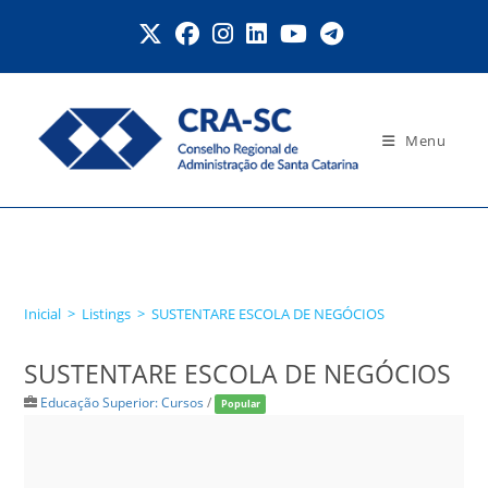
Ir
para
o
conteúdo
Menu
SUSTENTARE ESCOLA DE
NEGÓCIOS
Inicial
>
Listings
>
SUSTENTARE ESCOLA DE NEGÓCIOS
SUSTENTARE ESCOLA DE NEGÓCIOS
Educação Superior: Cursos
/
Popular