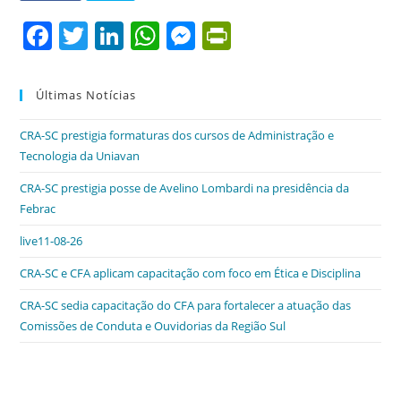
F
T
Li
W
M
Pr
a
w
n
h
e
in
c
itt
k
at
ss
tF
Últimas Notícias
e
er
e
s
e
ri
CRA-SC prestigia formaturas dos cursos de Administração e
b
dI
A
n
e
Tecnologia da Uniavan
o
n
p
g
n
CRA-SC prestigia posse de Avelino Lombardi na presidência da
o
p
er
dl
Febrac
k
y
live11-08-26
CRA-SC e CFA aplicam capacitação com foco em Ética e Disciplina
CRA-SC sedia capacitação do CFA para fortalecer a atuação das
Comissões de Conduta e Ouvidorias da Região Sul