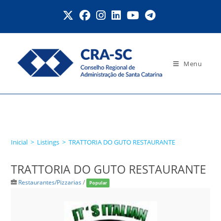
Ir
para
o
conteúdo
Menu
TRATTORIA DO GUTO
RESTAURANTE
Inicial
>
Listings
>
TRATTORIA DO GUTO RESTAURANTE
TRATTORIA DO GUTO RESTAURANTE
Restaurantes/Pizzarias
/
Popular