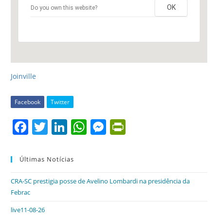
OK
Do you own this website?
Joinville
Facebook
Twitter
F
T
Li
W
M
Pr
a
w
n
h
e
in
c
itt
k
at
ss
tF
Últimas Notícias
e
er
e
s
e
ri
CRA-SC prestigia posse de Avelino Lombardi na presidência da
b
dI
A
n
e
Febrac
o
n
p
g
n
live11-08-26