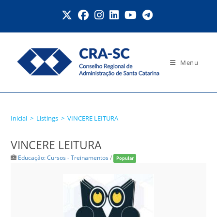
Ir
para
o
conteúdo
Menu
VINCERE LEITURA
Inicial
>
Listings
>
VINCERE LEITURA
VINCERE LEITURA
Educação: Cursos - Treinamentos
/
Popular