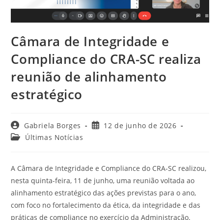
Câmara de Integridade e
Compliance do CRA-SC realiza
reunião de alinhamento
estratégico
Autor
Post
Gabriela Borges
12 de junho de 2026
do
publicado:
Categoria
Últimas Notícias
post:
do
post:
A Câmara de Integridade e Compliance do CRA-SC realizou,
nesta quinta-feira, 11 de junho, uma reunião voltada ao
alinhamento estratégico das ações previstas para o ano,
com foco no fortalecimento da ética, da integridade e das
práticas de compliance no exercício da Administração.