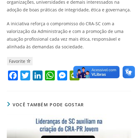
organizações, universidades e demais interessados na
adoção de boas práticas de integridade, ética e governança.
A iniciativa reforça o compromisso do CRA-SC com a
valorização da Administração e com a promoção de uma
atuação profissional cada vez mais ética, responsável e
alinhada às demandas da sociedade.
Favorite
F
T
Li
W
M
Pr
a
w
n
h
e
in
c
itt
k
at
ss
tF
e
er
e
s
e
ri
VOCÊ TAMBÉM PODE GOSTAR
b
dI
A
n
e
o
n
p
g
n
o
p
er
dl