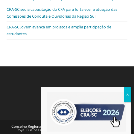
CRA-SC sedia capacitação do CFA para fortalecer a atuação das
Comissões de Conduta e Ouvidorias da Região Sul
CRA-SC Jovem avança em projetos e amplia participação de
estudantes
Conselho Regional de Administração de Santa Catarina - Endereço:
Royal Business Center - Av. Pref. Osmar Cunha, 260 - Centro,
Florianópolis - SC, 88015-100