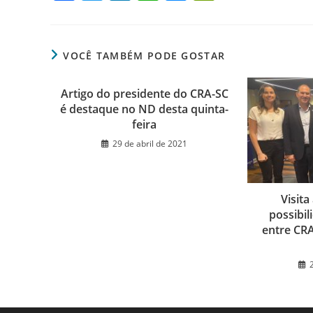
a
w
n
h
e
in
c
itt
k
at
ss
tF
e
er
e
s
e
ri
VOCÊ TAMBÉM PODE GOSTAR
b
dI
A
n
e
Artigo do presidente do CRA-SC
o
n
p
g
n
é destaque no ND desta quinta-
o
p
er
dl
feira
k
y
29 de abril de 2021
Visita
possibil
entre CRA