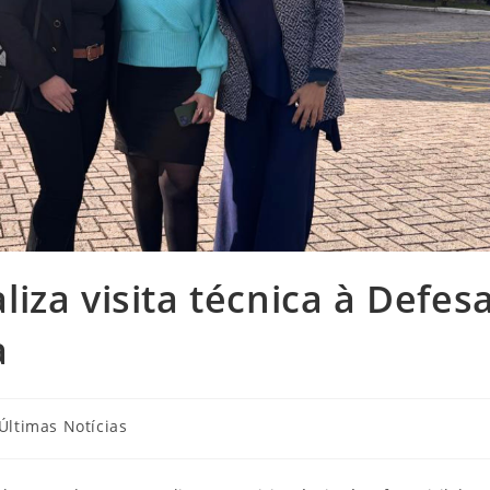
iza visita técnica à Defes
a
goria
Últimas Notícias
: