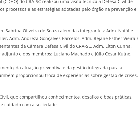
CDHO) do CRA-SC realizou uma visita técnica à Defesa Civil de
 os processos e as estratégias adotadas pelo órgão na prevenção e
. Sabrina Oliveira de Souza além das integrantes: Adm. Natálie
ller, Adm. Andreza Gonçalves Barcelos, Adm. Rejane Esther Vieira 
sentantes da Câmara Defesa Civil do CRA-SC, Adm. Elton Cunha,
 adjunto e dos membros: Luciano Machado e Júlio César Kutne.
amento, da atuação preventiva e da gestão integrada para a
ambém proporcionou troca de experiências sobre gestão de crises,
vil, que compartilhou conhecimentos, desafios e boas práticas,
 e cuidado com a sociedade.