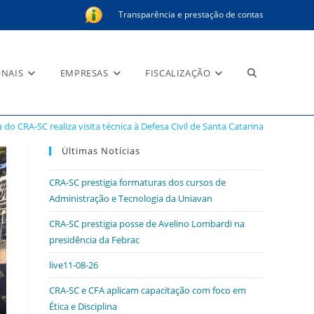
Transparência e prestação de contas
Alternar
ONAIS
EMPRESAS
FISCALIZAÇÃO
do CRA-SC realiza visita técnica à Defesa Civil de Santa Catarina
pesquisa
Últimas Notícias
CRA-SC prestigia formaturas dos cursos de
Administração e Tecnologia da Uniavan
do
CRA-SC prestigia posse de Avelino Lombardi na
presidência da Febrac
live11-08-26
site
CRA-SC e CFA aplicam capacitação com foco em
Ética e Disciplina