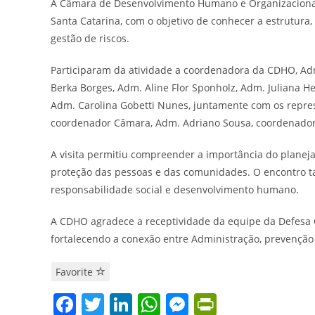
A Câmara de Desenvolvimento Humano e Organizacional (
Santa Catarina, com o objetivo de conhecer a estrutura,
gestão de riscos.
Participaram da atividade a coordenadora da CDHO, Adm
Berka Borges, Adm. Aline Flor Sponholz, Adm. Juliana He
Adm. Carolina Gobetti Nunes, juntamente com os repre
coordenador Câmara, Adm. Adriano Sousa, coordenador
A visita permitiu compreender a importância do planej
proteção das pessoas e das comunidades. O encontro t
responsabilidade social e desenvolvimento humano.
A CDHO agradece a receptividade da equipe da Defesa Ci
fortalecendo a conexão entre Administração, prevenção
Favorite
F
T
Li
W
M
Pr