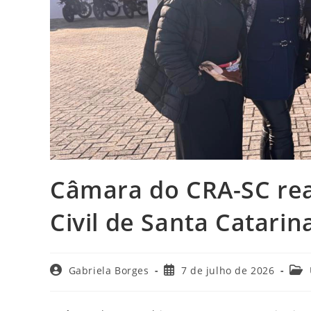
Câmara do CRA-SC real
Civil de Santa Catarin
Autor
Post
Cate
Gabriela Borges
7 de julho de 2026
do
publicado:
do
post:
post