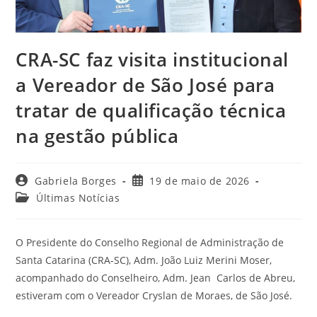
CRA-SC faz visita institucional
a Vereador de São José para
tratar de qualificação técnica
na gestão pública
Autor
Post
Gabriela Borges
19 de maio de 2026
do
publicado:
Categoria
Últimas Notícias
post:
do
post:
O Presidente do Conselho Regional de Administração de
Santa Catarina (CRA-SC), Adm. João Luiz Merini Moser,
acompanhado do Conselheiro, Adm. Jean Carlos de Abreu,
estiveram com o Vereador Cryslan de Moraes, de São José.