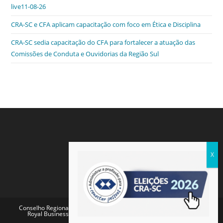
live11-08-26
CRA-SC e CFA aplicam capacitação com foco em Ética e Disciplina
CRA-SC sedia capacitação do CFA para fortalecer a atuação das
Comissões de Conduta e Ouvidorias da Região Sul
Conselho Regional de Administração de Santa Catarina - Endereço:
Royal Business Center - Av. Pref. Osmar Cunha, 260 - Centro,
Florianópolis - SC, 88015-100