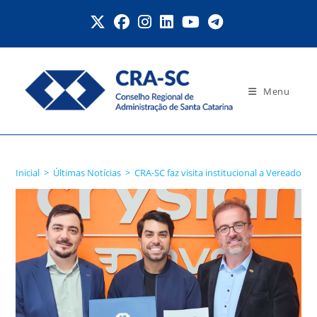
Ir
para
o
conteúdo
Menu
Blog
Inicial
>
Últimas Notícias
>
CRA-SC faz visita institucional a Vereador d