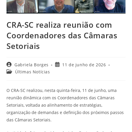
CRA-SC realiza reunião com
Coordenadores das Câmaras
Setoriais
Autor
Post
Gabriela Borges
11 de junho de 2026
do
publicado:
Categoria
Últimas Notícias
post:
do
post:
O CRA-SC realizou, nesta quinta-feira, 11 de junho, uma
reunião dinâmica com os Coordenadores das Câmaras
Setoriais, voltada ao alinhamento de estratégias,
organização de demandas e definição dos próximos passos
das Câmaras Setoriais.