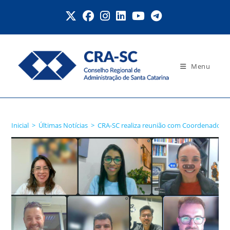
Ir
para
o
conteúdo
Menu
Blog
Inicial
>
Últimas Notícias
>
CRA-SC realiza reunião com Coordenadores