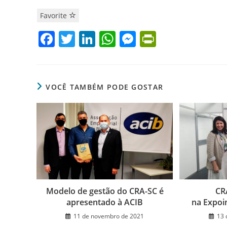
Favorite
F
T
Li
W
M
Pr
a
w
n
h
e
in
c
itt
k
at
ss
tF
e
er
e
s
e
ri
VOCÊ TAMBÉM PODE GOSTAR
b
dI
A
n
e
o
n
p
g
n
o
p
er
dl
k
y
Modelo de gestão do CRA-SC é
CR
apresentado à ACIB
na Expoi
11 de novembro de 2021
13 