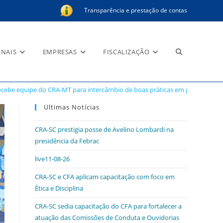
Transparência e prestação de contas
Alternar
ONAIS
EMPRESAS
FISCALIZAÇÃO
ecebe equipe do CRA-MT para intercâmbio de boas práticas em gestão e go
pesquisa
Últimas Notícias
CRA-SC prestigia posse de Avelino Lombardi na
presidência da Febrac
do
live11-08-26
CRA-SC e CFA aplicam capacitação com foco em
Ética e Disciplina
site
CRA-SC sedia capacitação do CFA para fortalecer a
atuação das Comissões de Conduta e Ouvidorias