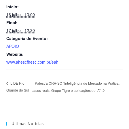
o
p
er
dl
Início:
k
y
16 julho - 13:00
Final:
17 julho - 12:30
Categoria de Evento:
APOIO
Website:
www.ahescfhesc.com.br/eah
Palestra CRA-SC “Inteligência de Mercado na Prática:
LIDE Rio
Grande do Sul
cases reais, Grupo Tigre e aplicações de IA”
Últimas Notícias