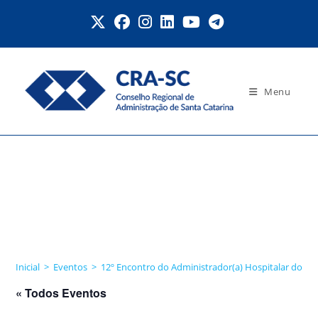
Ir
para
o
conteúdo
Menu
12º Encontro do
Administrador(a)
Hospitalar do Estado de
Santa Catarina
Inicial
>
Eventos
>
12º Encontro do Administrador(a) Hospitalar do Es
« Todos Eventos