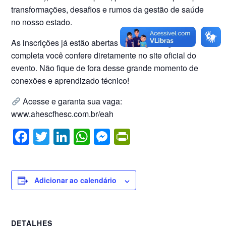
transformações, desafios e rumos da gestão de saúde
no nosso estado.
As inscrições já estão abertas e a programação
completa você confere diretamente no site oficial do
evento. Não fique de fora desse grande momento de
conexões e aprendizado técnico!
Acesse e garanta sua vaga:
www.ahescfhesc.com.br/eah
F
T
Li
W
M
Pr
a
wi
n
h
e
in
c
tt
k
at
ss
tF
e
er
e
s
e
ri
Adicionar ao calendário
b
dI
A
n
e
o
n
p
g
n
DETALHES