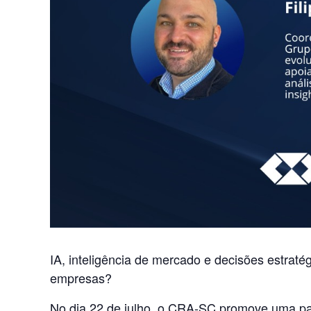
IA, inteligência de mercado e decisões estraté
empresas?
No dia 22 de julho, o CRA-SC promove uma pal