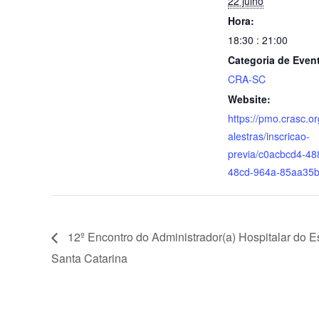
22 julho
o
n
p
g
n
Hora:
o
p
er
dl
18:30 : 21:00
k
y
Categoria de Even
CRA-SC
Website:
https://pmo.crasc.or
alestras/inscricao-
previa/c0acbcd4-48
48cd-964a-85aa35
12º Encontro do Administrador(a) Hospitalar do E
Santa Catarina