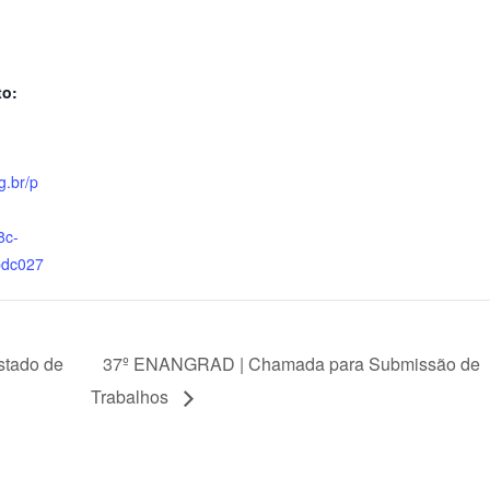
to:
g.br/p
8c-
bdc027
stado de
37º ENANGRAD | Chamada para Submissão de
Trabalhos