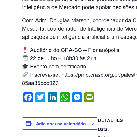
Inteligência de Mercado pode apoiar decisões 
Com Adm. Douglas Marson, coordenador da Câ
Mesquita, coordenador de Inteligência de Merc
aplicações de inteligência artificial e um espa
Auditório do CRA-SC – Florianópolis
22 de julho – 18h30 às 21h
Evento com certificado.
Inscreva-se: https://pmo.crasc.org.br/pales
85aa35bdc027
F
T
Li
W
M
Pr
a
wi
n
h
e
in
c
tt
k
at
ss
tF
DETALHES
e
er
e
s
e
ri
Adicionar ao calendário
Data:
b
dI
A
n
e