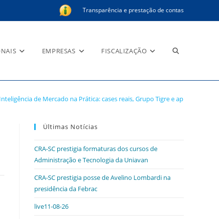
Transparência e prestação de contas
Alternar
ONAIS
EMPRESAS
FISCALIZAÇÃO
ses reais, Grupo Tigre e
Inteligência de Mercado na Prática: cases reais, Grupo Tigre e aplicações de I
pesquisa
Últimas Notícias
do
CRA-SC prestigia formaturas dos cursos de
Administração e Tecnologia da Uniavan
CRA-SC prestigia posse de Avelino Lombardi na
presidência da Febrac
site
live11-08-26