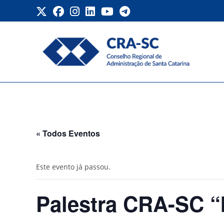
Ir
para
o
conteúdo
Palestra CRA-SC “Inteligê
aplicações de IA”
« Todos Eventos
Este evento já passou.
Palestra CRA-SC “I