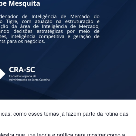
gicas: como esses temas já fazem parte da rotina das
estra que une teoria e prática para mostrar como a