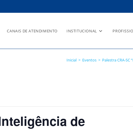
CANAIS DE ATENDIMENTO
INSTITUCIONAL
PROFISSI
ncia de Mercado na Prática: ca
Inicial
>
Eventos
>
Palestra CRA-SC “
nteligência de