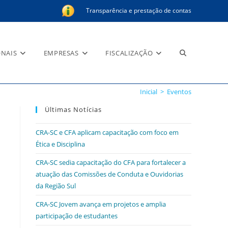
Transparência e prestação de contas
Alternar
ONAIS
EMPRESAS
FISCALIZAÇÃO
Inicial
>
Eventos
pesquisa
Últimas Notícias
CRA-SC e CFA aplicam capacitação com foco em
Ética e Disciplina
do
CRA-SC sedia capacitação do CFA para fortalecer a
atuação das Comissões de Conduta e Ouvidorias
da Região Sul
CRA-SC Jovem avança em projetos e amplia
site
participação de estudantes