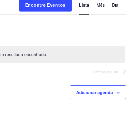
Encontre Eventos
Lista
Mês
Dia
a
v
e
g
a
ç
ã
m resultado encontrado.
N
o
o
d
t
Eventos
seguinte
o
i
v
c
i
e
Adicionar agenda
s
u
a
l
E
v