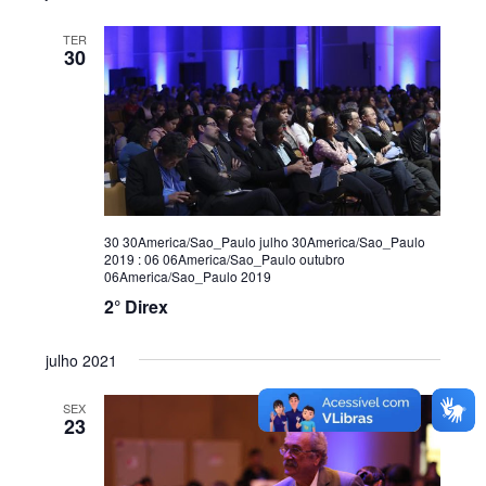
e
o
n
d
TER
30
t
e
o
v
i
s
u
a
30 30America/Sao_Paulo julho 30America/Sao_Paulo
i
2019
:
06 06America/Sao_Paulo outubro
s
06America/Sao_Paulo 2019
2° Direx
d
e
julho 2021
E
v
SEX
23
e
n