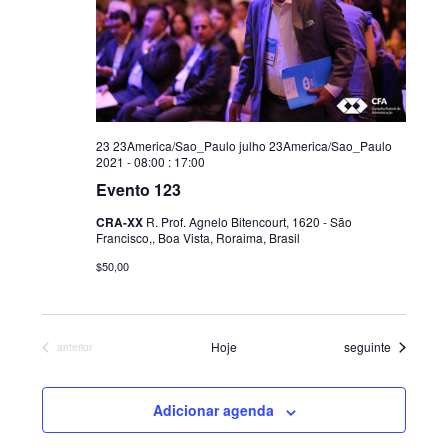
t
o
s
23 23America/Sao_Paulo julho 23America/Sao_Paulo
2021 - 08:00
:
17:00
Evento 123
CRA-XX
R. Prof. Agnelo Bitencourt, 1620 - São
Francisco,, Boa Vista, Roraima, Brasil
$50,00
Eventos
Hoje
seguinte
Eventos
anterior
Adicionar agenda