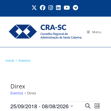
Ir
para
o
conteúdo
Menu
Eventos
Inicial
>
Eventos
Direx
Eventos
Direx
Eventos
25/09/2018
 - 
08/08/2026
P
N
P
L