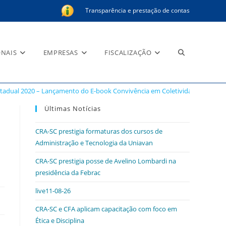
Transparência e prestação de contas
Alternar
ONAIS
EMPRESAS
FISCALIZAÇÃO
tadual 2020 – Lançamento do E-book Convivência em Coletividade e a Evo
pesquisa
Últimas Notícias
CRA-SC prestigia formaturas dos cursos de
Administração e Tecnologia da Uniavan
do
CRA-SC prestigia posse de Avelino Lombardi na
presidência da Febrac
live11-08-26
site
CRA-SC e CFA aplicam capacitação com foco em
Ética e Disciplina