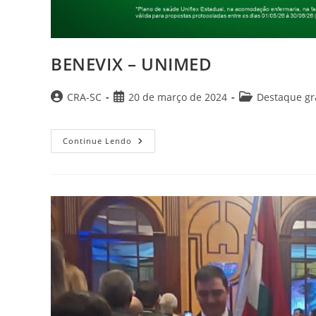
BENEVIX – UNIMED
Autor
Post
Categoria
CRA-SC
20 de março de 2024
Destaque g
do
publicado:
do
post:
post:
BENEVIX
Continue Lendo
–
UNIMED