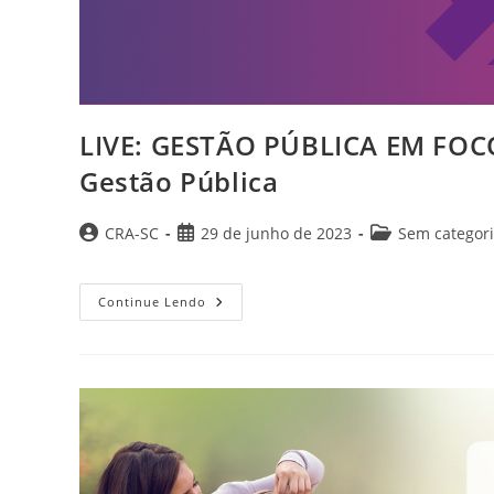
LIVE: GESTÃO PÚBLICA EM FOCO:
Gestão Pública
Autor
Post
Categoria
CRA-SC
29 de junho de 2023
Sem categor
do
publicado:
do
post:
post:
LIVE:
Continue Lendo
GESTÃO
PÚBLICA
EM
FOCO:
Transparência
E
Accountability
Na
Gestão
Pública