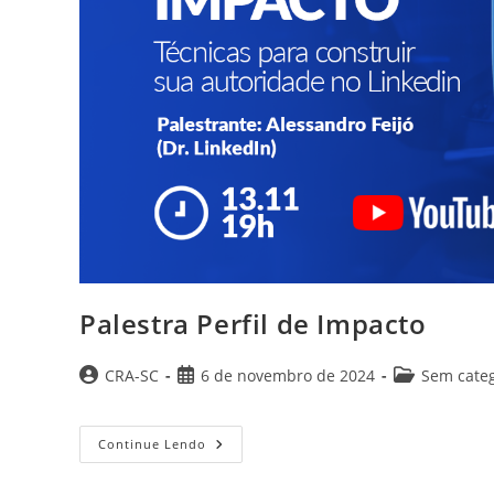
Palestra Perfil de Impacto
Autor
Post
Categoria
CRA-SC
6 de novembro de 2024
Sem categ
do
publicado:
do
post:
post:
Palestra
Continue Lendo
Perfil
De
Impacto