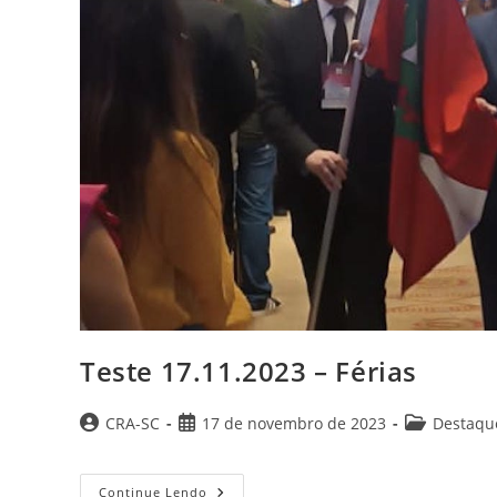
Teste 17.11.2023 – Férias
Autor
Post
Categoria
CRA-SC
17 de novembro de 2023
Destaqu
do
publicado:
do
post:
post:
Teste
Continue Lendo