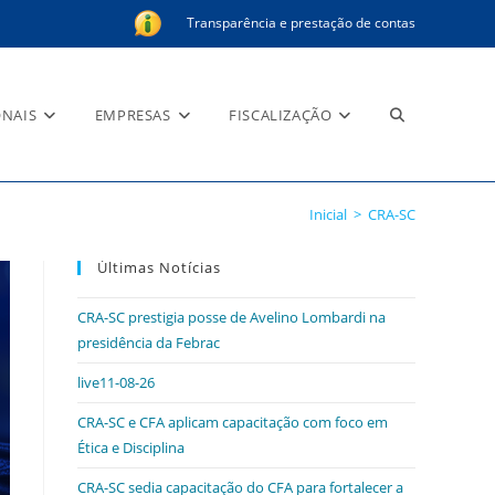
Transparência e prestação de contas
Alternar
ONAIS
EMPRESAS
FISCALIZAÇÃO
Inicial
>
CRA-SC
pesquisa
Últimas Notícias
CRA-SC prestigia posse de Avelino Lombardi na
do
presidência da Febrac
live11-08-26
CRA-SC e CFA aplicam capacitação com foco em
site
Ética e Disciplina
CRA-SC sedia capacitação do CFA para fortalecer a