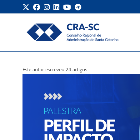
Ir
para
o
conteúdo
Autor:
CRA-SC
Este autor escreveu 24 artigos