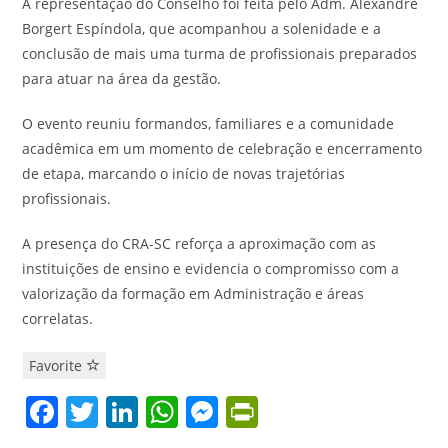
A representação do Conselho foi feita pelo Adm. Alexandre
Borgert Espíndola, que acompanhou a solenidade e a
conclusão de mais uma turma de profissionais preparados
para atuar na área da gestão.
O evento reuniu formandos, familiares e a comunidade
acadêmica em um momento de celebração e encerramento
de etapa, marcando o início de novas trajetórias
profissionais.
A presença do CRA-SC reforça a aproximação com as
instituições de ensino e evidencia o compromisso com a
valorização da formação em Administração e áreas
correlatas.
Favorite
F
T
Li
W
M
Pr
a
w
n
h
e
in