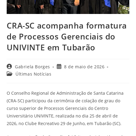
CRA-SC acompanha formatura
de Processos Gerenciais do
UNIVINTE em Tubarão
Autor
Post
Gabriela Borges
8 de maio de 2026
do
publicado:
Categoria
Últimas Notícias
post:
do
post:
O Conselho Regional de Administração de Santa Catarina
(CRA-SC) participou da cerimônia de colação de grau do
curso superior de Processos Gerenciais do Centro
Universitário UNIVINTE, realizada no dia 25 de abril de
2026, no Clube Recreativo 29 de Junho, em Tubarão (SC).