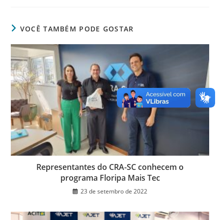
c
itt
k
at
ss
tF
e
er
e
s
e
ri
VOCÊ TAMBÉM PODE GOSTAR
b
dI
A
n
e
o
n
p
g
n
o
p
er
dl
k
y
Representantes do CRA-SC conhecem o
programa Floripa Mais Tec
23 de setembro de 2022