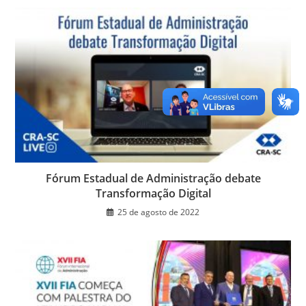
b
dI
A
n
e
o
n
p
g
n
o
p
er
dl
k
y
Fórum Estadual de Administração debate
Transformação Digital
25 de agosto de 2022