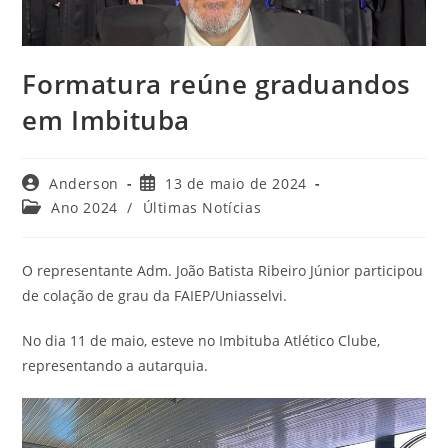
Formatura reúne graduandos
em Imbituba
Autor
Post
Anderson
13 de maio de 2024
do
publicado:
Categoria
Ano 2024
/
Últimas Notícias
post:
do
post:
O representante Adm. João Batista Ribeiro Júnior participou
de colação de grau da FAIEP/Uniasselvi.
No dia 11 de maio, esteve no Imbituba Atlético Clube,
representando a autarquia.