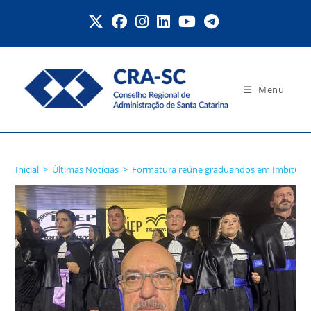
Ir
para
o
conteúdo
Menu
Blog
Inicial
>
Últimas Notícias
>
Formatura reúne graduandos em Imbituba